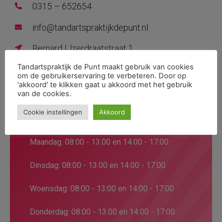
0315 – 652654
info@tandartspraktijkdepunt.nl
Bernard IJzerdraatstraat 1
Tandartspraktijk de Punt maakt gebruik van cookies
7091ZK, Dinxperlo
om de gebruikerservaring te verbeteren. Door op
'akkoord' te klikken gaat u akkoord met het gebruik
van de cookies.
Cookie instellingen
Akkoord
Openingstijden
Maandag: 08:00 - 13:00 en 14:00 - 17:00
Dinsdag: 08:00 - 13:00 en 14:00 - 17:00
Woensdag: 08:00 - 13:00 en 14:00 - 17:00
Donderdag: 08:00 - 13:00 en 14:00 - 17:00