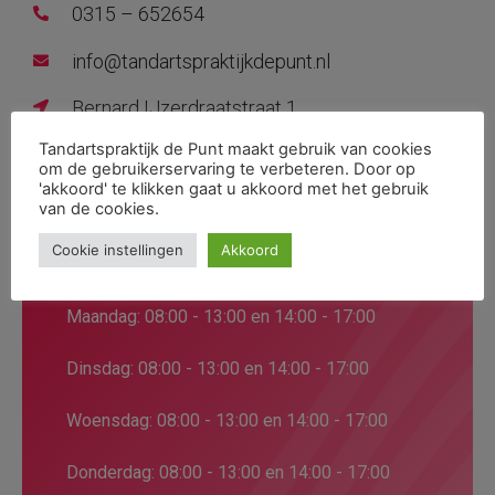
0315 – 652654
info@tandartspraktijkdepunt.nl
Bernard IJzerdraatstraat 1
Tandartspraktijk de Punt maakt gebruik van cookies
7091ZK, Dinxperlo
om de gebruikerservaring te verbeteren. Door op
'akkoord' te klikken gaat u akkoord met het gebruik
van de cookies.
Cookie instellingen
Akkoord
Openingstijden
Maandag: 08:00 - 13:00 en 14:00 - 17:00
Dinsdag: 08:00 - 13:00 en 14:00 - 17:00
Woensdag: 08:00 - 13:00 en 14:00 - 17:00
Donderdag: 08:00 - 13:00 en 14:00 - 17:00