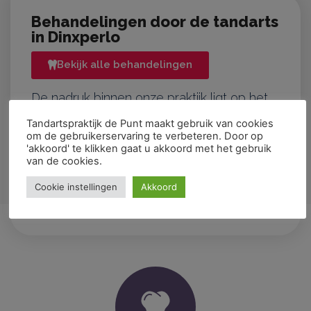
Behandelingen door de tandarts
in Dinxperlo
Bekijk alle behandelingen
De nadruk binnen onze praktijk ligt op het
levenslang begeleiden van onze patiënten
Tandartspraktijk de Punt maakt gebruik van cookies
om de gebruikerservaring te verbeteren. Door op
in het gezond houden van hun mond. Om
'akkoord' te klikken gaat u akkoord met het gebruik
van de cookies.
dit te kunnen bereiken bieden wij een
Cookie instellingen
Akkoord
breed scala aan behandelingen aan.