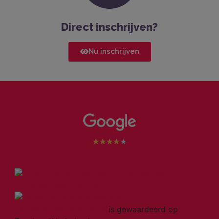
Direct inschrijven?
Nu inschrijven
★
★
★
★
★
Tandartspraktijk de Punt
is gewaardeerd op